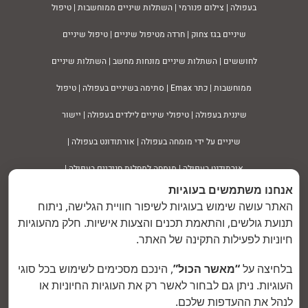
בעפולה
| צילום פנורמי | השתלות שיניים ממוחשבות | טיפול
שיניים בגז צחוק | חרדה מטיפול שיניים | טיפול שיניים
לחוששים | השתלות שיניים מונחות מחשב | השתלות שיניים
ממוחשבות | כתר Emax | סתימה בשיניים
בעפולה
| טיפול
שיננית
בעפולה | טיפולי שיניים לילדים בעפולה | יישור
שיניים על ידי מומחה בעפולה | אורתודונט בעפולה |
אורתודנט בעפולה | מומחה למחלות חניכיים בעפולה |
אנחנו משתמשים בעוגיות
פריודונט בעפולה | מומחה לטיפולי שיניים לילדים
האתר עושה שימוש בעוגיות לשיפור חוויית הגלישה, ניתוח
תנועת גולשים, והתאמת תכנים והצעות אישיות. חלק מהעוגיות
© כל הזכויות שמורות לד״ר אליאס |
עיצוב ובניית
חיוניות לפעילות התקינה של האתר.
אתרים:
מדיקו - שיווק, פרסום וייעוץ לשירותי רפואה
בלחיצה על
“מאשר הכול”
, הינכם מסכימים לשימוש בכל סוגי
העוגיות. ניתן גם לבחור לאשר רק את העוגיות החיוניות או
בע"מ | טל. 08-6672288
לנהל את ההעדפות שלכם.